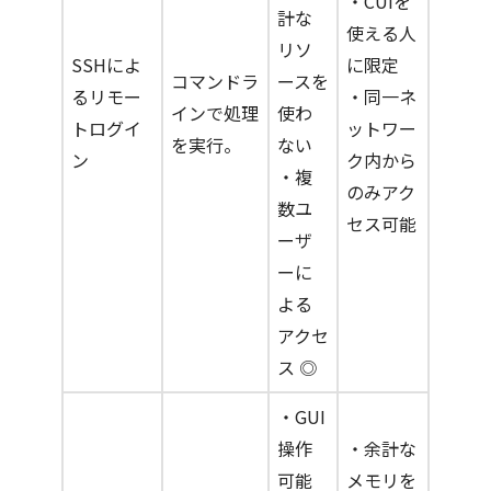
・CUIを
計な
使える人
リソ
SSHによ
に限定
コマンドラ
ースを
るリモー
・同一ネ
インで処理
使わ
トログイ
ットワー
を実行。
ない
ン
ク内から
・複
のみアク
数ユ
セス可能
ーザ
ーに
よる
アクセ
ス ◎
・GUI
操作
・余計な
可能
メモリを