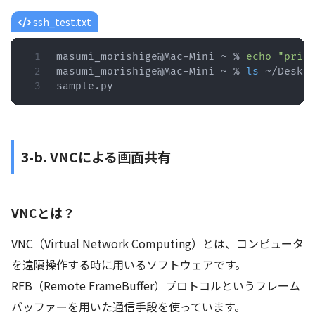
ssh_test.txt
masumi_morishige@Mac-Mini ~ % 
echo
"prin
masumi_morishige@Mac-Mini ~ % 
ls
 ~/Deskto
sample.py
3-b. VNCによる画面共有
VNCとは？
VNC（Virtual Network Computing）とは、コンピュータ
を遠隔操作する時に用いるソフトウェアです。
RFB（Remote FrameBuffer）プロトコルというフレーム
バッファーを用いた通信手段を使っています。