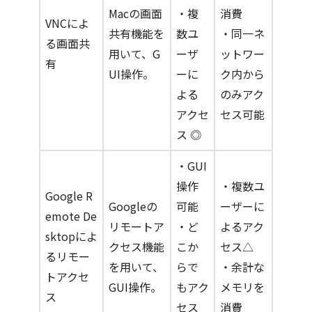
Macの画面
・複
消費
VNCによ
共有機能を
数ユ
・同一ネ
る画面共
用いて、G
ーザ
ットワー
有
UI操作。
ーに
ク内から
よる
のみアク
アクセ
セス可能
ス ◎
・GUI
操作
・複数ユ
Google R
Googleの
可能
ーザーに
emote De
リモートア
・ど
よるアク
sktopによ
クセス機能
こか
セス△
るリモー
を用いて、
らで
・余計な
トアクセ
GUI操作。
もアク
メモリを
ス
セス
消費