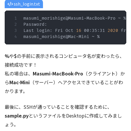
ssh_login.txt
masumi_morishige@Masumi-MacBook-Pro ~ % 
Password:

Last login: Fri Oct 
16
 00:35:31 
2020
 fro
masumi_morishige@Mac-Mini ~ %
%
や
$
の手前に表示されるコンピュータ名が変わったら、
接続成功です！
私の場合は、
Masumi-MacBook-Pro
（クライアント）か
ら
Mac-Mini
（サーバー）へアクセスできていることがわ
かります。
最後に、SSHが通っていることを確認するために、
sample.py
というファイルをDesktopに作成してみまし
ょう。