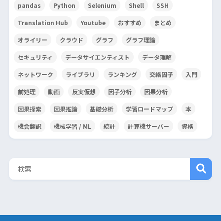
pandas
Python
Selenium
Shell
SSH
Translation Hub
Youtube
おすすめ
まとめ
オライリー
クラウド
グラフ
グラフ理論
セキュリティ
データサイエンティスト
データ理解
ネットワーク
ライブラリ
ランキング
交絡因子
入門
前処理
動画
反実仮想
因子分析
因果分析
因果探索
因果推論
基礎分析
学習ロードマップ
本
機会翻訳
機械学習 / ML
統計
計算機サーバー
資格